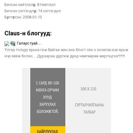
Бичсэн нийтлэлүүд:
8 Нийтлэл
Бичсэн сэтгэгдлүүд:
74 сэтгэгдэл
Бүртгүүлсэн:
2008-01-13
Claus-н блогууд:
Галаус гуай....
Үлгэр голцуу ярьна гэж байгаа жич:энэ блогт хэн ч зочилж юү ч ярьж
юү ч хийж болно.....Дураараа дургиж дунд чөмгөөрөө жиргэцгээ!!!!!!!!