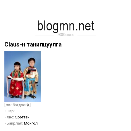
Claus-н танилцуулга
[ холбогдоогүй ]
•
Нэр:
•
Хүйс:
Эрэгтэй
•
Байрлал:
Монгол