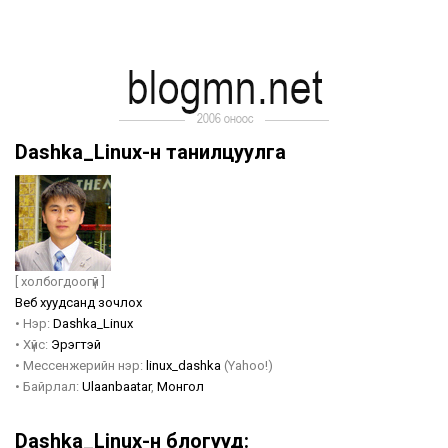
Dashka_Linux-н танилцуулга
[ холбогдоогүй ]
Веб хуудсанд зочлох
•
Нэр:
Dashka_Linux
•
Хүйс:
Эрэгтэй
•
Мессенжерийн нэр:
linux_dashka
(Yahoo!)
•
Байрлал:
Ulaanbaatar
,
Монгол
Dashka_Linux-н блогууд: