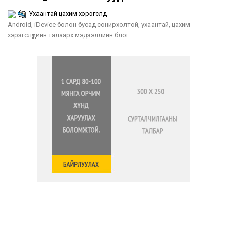
Ухаантай цахим хэрэгслүүд
Android, iDevice болон бусад сонирхолтой, ухаантай, цахим
хэрэгслүүдийн талаарх мэдээллийн блог