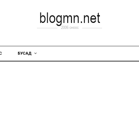
С
БУСАД