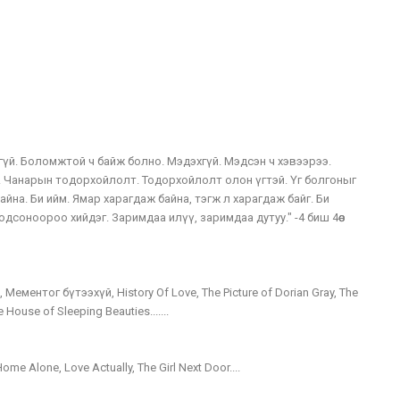
мжгүй. Боломжтой ч байж болно. Мэдэхгүй. Мэдсэн ч хэвээрээ.
. Чанарын тодорхойлолт. Тодорхойлолт олон үгтэй. Үг болгоныг
айна. Би ийм. Ямар харагдаж байна, тэгж л харагдаж байг. Би
бодсоноороо хийдэг. Заримдаа илүү, заримдаа дутуу." -4 биш 4өөс
ементог бүтээхүй, History Of Love, The Picture of Dorian Gray, The
 House of Sleeping Beauties.......
ome Alone, Love Actually, The Girl Next Door....