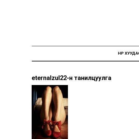
НҮҮР ХУУДА
eternalzul22-н танилцуулга