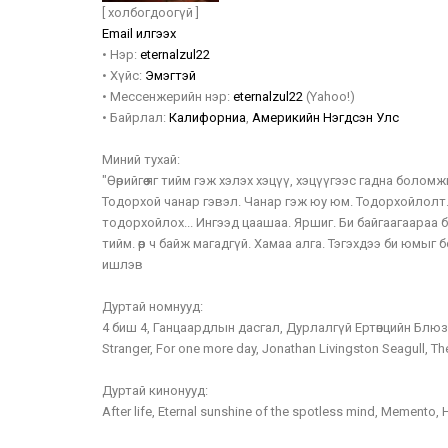
[ холбогдоогүй ]
Email илгээх
•
Нэр:
eternalzul22
•
Хүйс:
Эмэгтэй
•
Мессенжерийн нэр:
eternalzul22
(Yahoo!)
•
Байрлал:
Калифорниа
,
Америкийн Нэгдсэн Улс
Миний тухай:
"Өөрийгөө яг тийм гэж хэлэх хэцүү, хэцүүгээс гадна боло
Тодорхой чанар гэвэл. Чанар гэж юу юм. Тодорхойлолт
тодорхойлох... Ингээд цаашаа. Яршиг. Би байгаагаараа б
тийм. өөр ч байж магадгүй. Хамаа алга. Тэгэхдээ би юмыг 
ишлэв
Дуртай номнууд:
4 биш 4, Ганцаардлын дасгал, Дурлалгүй Ертөнцийн Блюз, M
Stranger, For one more day, Jonathan Livingston Seagull, The
Дуртай кинонууд:
After life, Eternal sunshine of the spotless mind, Memento, H