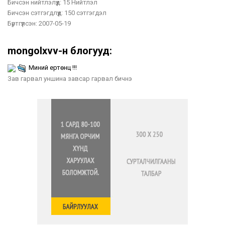
Бичсэн нийтлэлүүд:
15 Нийтлэл
Бичсэн сэтгэгдлүүд:
150 сэтгэгдэл
Бүртгүүлсэн:
2007-05-19
mongolxvv-н блогууд:
Миний ертөнц !!!
Зав гарвал уншина завсар гарвал бичнэ