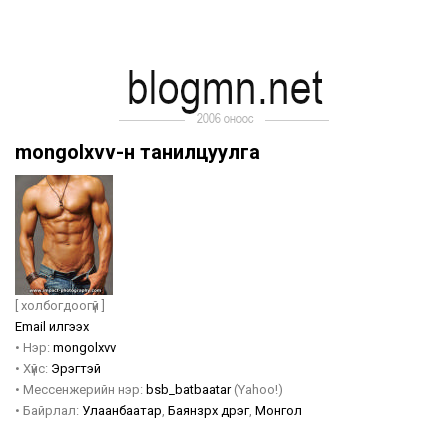
mongolxvv-н танилцуулга
[ холбогдоогүй ]
Email илгээх
•
Нэр:
mongolxvv
•
Хүйс:
Эрэгтэй
•
Мессенжерийн нэр:
bsb_batbaatar
(Yahoo!)
•
Байрлал:
Улаанбаатар
,
Баянзүрх дүүрэг
,
Монгол