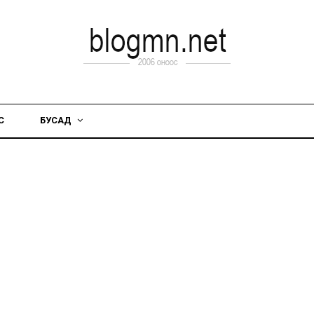
С
БУСАД