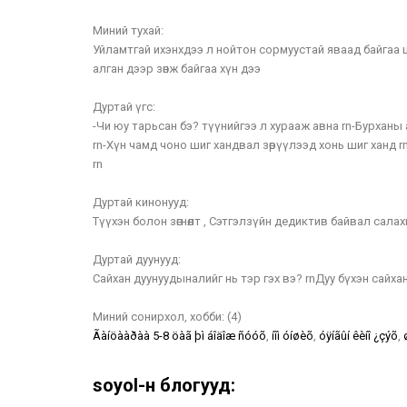
Миний тухай:
Уйламтгай ихэнхдээ л нойтон сормуустай яваад байгаа
алган дээр зөнж байгаа хүн дээ
Дуртай үгс:
-Чи юу тарьсан бэ? түүнийгээ л хурааж авна rn-Бурханы 
rn-Хүн чамд чоно шиг хандвал зөрүүлээд хонь шиг ханд rn-
rn
Дуртай кинонууд:
Түүхэн болон зөгнөлт , Сэтгэлзүйн дедиктив байвал салах
Дуртай дуунууд:
Сайхан дуунуудыналийг нь тэр гэх вэ? rnДуу бүхэн сайха
Миний сонирхол, хобби:
(4)
Ãàíöààðàà 5-8 öàã þì áîäîæ ñóóõ
,
íîì óíøèõ
,
óÿíãûí êèíî ¿çýõ
,
soyol-н блогууд: