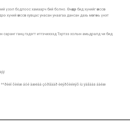
ий үзэл бодлоос хамаарч бий болно. Өнөөдөр бид хүнийг өмссөн
э хүний өмссөн хувцас унасан унаагаа дансан дахь мөнгө нь үнэт
н саранг ганц гэдэгт итгэчихээд Тэртээ холын амьдралд чи бид
äýý
ñ ººðèéí õèéæ áóé àæëàà çóðãààð èëýðõèéëýõ íü ÿàãààä áàéæ