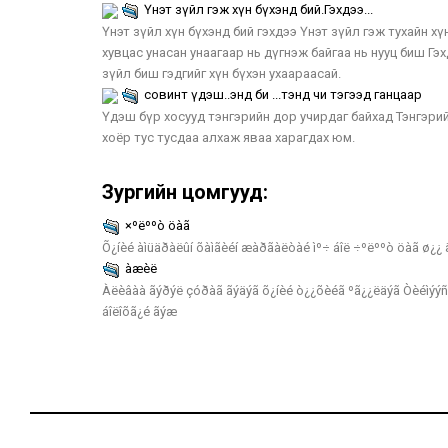
Үнэт зүйл гэж хүн бүхэнд бий.Гэхдээ...
Үнэт зүйл хүн бүхэнд бий гэхдээ Үнэт зүйл гэж тухайн хүн
хувцас унасан унаагаар нь дүгнэж байгаа нь нууц биш Гэхдэ
зүйл биш гэдгийг хүн бүхэн ухаараасай.
совинт үдэш..энд би ...тэнд чи тэгээд ганцаар
Үдэш бүр хосууд тэнгэрийн дор учирдаг байхад Тэнгэрий
хоёр тус тусдаа алхаж яваа харагдах юм.
Зургийн цомгууд:
×ºëººò öàã
Õ¿íèé àìüäðàëûí õàìãèéí æàðãàëòàé ìº÷ áîë ÷ºëººò öàã ø¿¿ 
àæèë
Àëèâàà ãýðýë çóðàã ãýäýã õ¿íèé ò¿¿õèéã ºã¿¿ëäýã Òèéìýý
áîëîõã¿é ãýæ