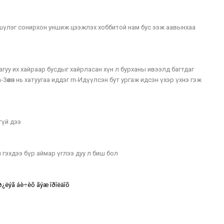
 шүлэг сонирхон уншиж цээжлэх хоббитой нам бус ээж аавынхаа
агуу их хайраар бусдыг хайрласан хүн л бурханы ивээлд багтдаг
Зөөлөн нь хатуугаа иддэг rn-Идүүлсэн бут ургаж идсэн үхэр үхнэ гэж
гүй дээ
н гэхдээ бүр аймар үглээ дуу л биш бол
ø¿ëýã áè÷èõ ãýæ îðîëäîõ