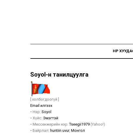
НҮҮР ХУУДА
Soyol-н танилцуулга
[ холбогдоогүй ]
Email илгээх
•
Нэр:
Soyol
•
Хүйс:
Эмэгтэй
•
Мессенжерийн нэр:
Tseegii1979
(Yahoo!)
•
Байрлал:
huntiin uvur
,
Монгол