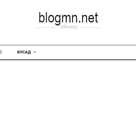
С
БУСАД