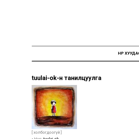
НҮҮР ХУУДА
tuulai-ok-н танилцуулга
[ холбогдоогүй ]
•
Нэр:
tuulai-ok