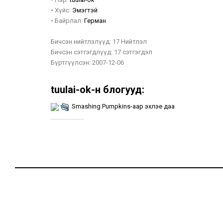
•
Хүйс:
Эмэгтэй
•
Байрлал:
Герман
Бичсэн нийтлэлүүд:
17 Нийтлэл
Бичсэн сэтгэгдлүүд:
17 сэтгэгдэл
Бүртгүүлсэн:
2007-12-06
tuulai-ok-н блогууд:
Smashing Pumpkins-аар эхлэе даа
......................