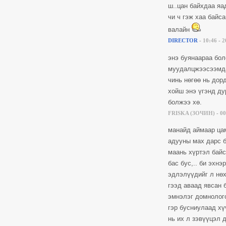
ш..цан байхдаа яа
чи ч гэж хаа байса
валайн
DIRECTOR
-
10:46
-
2
энэ буянаараа бол
муудалцжээсээмдаа
чинь нөгөө нь дор
хойш энэ үгэнд дур
болжээ хө.
FRISKA (ЗОЧИН)
-
00
манайд аймаар цам
адууны мах дарс б
маань хүртэл байс
бас бус,.. би эхнэ
эдлэлүүдийг л нөх
гээд аваад явсан б
эмнэлэг домнолого
гэр бусниулаад хү
нь их л зэвүүцэл 