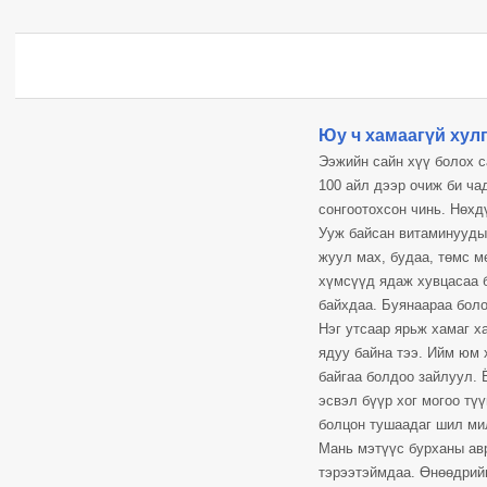
Юу ч хамаагүй хулг
Ээжийн сайн хүү болох с
100 айл дээр очиж би ча
сонгоотохсон чинь. Нөх
Ууж байсан витаминуудыг
жуул мах, будаа, төмс м
хүмсүүд ядаж хувцасаа 
байхдаа. Буянаараа боло
Нэг утсаар ярьж хамаг х
ядуу байна тээ. Ийм юм 
байгаа болдоо зайлуул. 
эсвэл бүүр хог могоо түү
болцон тушаадаг шил мил
Мань мэтүүс бурханы ав
тэрээтэймдаа. Өнөөдрийн