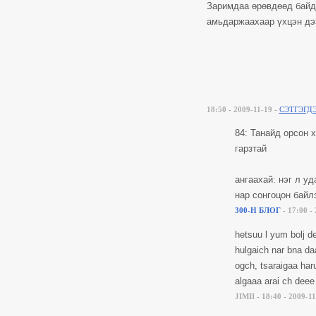
Заримдаа өрөвдөөд байд
амьдаржаахаар үхцэн дээ
18:50
-
2009-11-19
-
СЭТГЭГД
84: Танайд орсон 
гарзтай
ангаахай: нэг л у
нар сонгоцон байл
300-Н БЛОГ
-
17:00
-
hetsuu l yum bolj de
hulgaich nar bna da
ogch, tsaraigaa har
algaaa arai ch deee
JIMII
-
18:40
-
2009-11