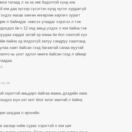
амхи татаад л за за зөв бодолтой хүнд юм
үй юм даа зүгээр сүсэгтэн хүнд нүгэл хурдаггүй
гэхдээ яахав хөнгөн өнгөрлөө хөргөгч зурагт
өм л байнадаг. хивсээ угаадаг хэрэгээ л гэж
одохдоо би ч 12 онд амьд үлдэх л юм байна гэж
чуудаа хардаг азтай эр юмаа би бол сизотой хүн
ийм байна эд мэдэхгүй залуу сандруу хаалганд
улаа хамт байсан гээд багажтай санаа муутай
рилго нь үнэт эдлэл мөнгө байсан гээд л аймар
гаадаа
19
э
-11-19
ий зэрэгтэй амьдарч байгаа маань дээдийн заяа
нэндээ юун нэт мэт блог млог мантай л байна
орж шоудаа л ирэхийн.
өө засвар хийж сурах хэрэгтэй л юм шиг