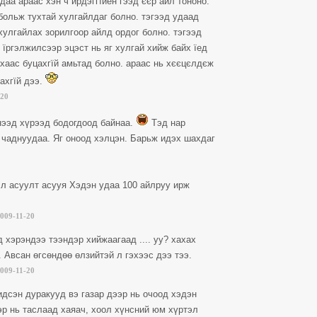
даа араас хэн ч ирдэггїйен гээд єєр айл тононо.
больж тухтай хулгайлдаг болно. тэгээд удаад
хулгайлах зорилгоор айлд ордог болно. тэгээд
 їргэлжилсээр эцэст нь яг хулгай хийж байх їед
ахаас буцахгїй амьтад болно. араас нь хєєцєлдєж
ахгїй дээ.
-20
нээд хүрээд бодогдоод байнаа.
Тэд нар
 чаднуудаа. Яг оноод хэлцэн. Барьж идэх шахдаг
ц л асуулт асууя Хэдэн удаа 100 айлруу ирж
009-11-20
 хэрэндээ тээндэр хийжаагаад .... уу? хахах
 Авсан өгсөндөө өлзийтэй л гэхээс дээ тээ.
009-11-20
идсэн дуракууд вэ газар дээр нь очоод хэдэн
ээр нь таслаад хаяач, хоол хүнсний юм хүртэл