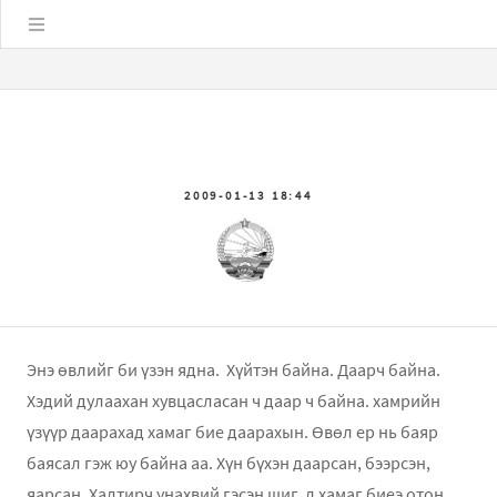
Цэс
2009-01-13 18:44
Энэ өвлийг би үзэн ядна. Хүйтэн байна. Даарч байна.
Хэдий дулаахан хувцасласан ч даар ч байна. хамрийн
үзүүр даарахад хамаг бие даарахын. Өвөл ер нь баяр
баясал гэж юу байна аа. Хүн бүхэн даарсан, бээрсэн,
яарсан. Халтирч унахвий гэсэн шиг л хамаг биеэ отон