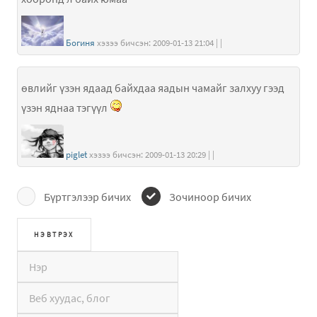
Богиня
хэзээ бичсэн: 2009-01-13 21:04 | |
өвлийг үзэн ядаад байхдаа яадын чамайг залхуу гээд
үзэн яднаа тэгүүл
piglet
хэзээ бичсэн: 2009-01-13 20:29 | |
Бүртгэлээр бичих
Зочиноор бичих