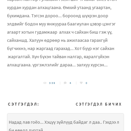
хурдан хурдан алхацгаана. Өмхий утаанд угаартан,
бухимдана. Тэгсэн дороо... бороонд шүхрэн доор
элдвийг бодон муу янжуураа баагиулан цэвэр цэнгэг
агаарт хотын гудамжаар алхах ч сайхан биш гэж үү,
сайханшд. Халуун өдрөөр нь ажилаасаа гарахгүй
бүгчихнэ, нар жаргаад гарахад... Хот бүүр нэг сайхан
жаргалтай. Хүн бүхэн тайван налгар, яаралгүйхэн
алхацгаана. үргэжлэлийг дараа... залхуу хүрсэн...
339
4
0
СЭТГЭГДЭЛ:
СЭТГЭГДЭЛ БИЧИХ
Надад лав гоёо... Хэцүү зүйлүүд байдаг л даа.. Гэхдээ л
би өвөлд дуртай...