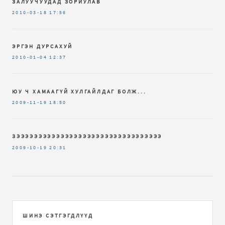
ЗАЛУУЧУУДАД ЗОРИУЛАВ
2010-03-18
17:56
ЭРГЭН ДУРСАХУЙ
2010-01-04
12:37
ЮУ Ч ХАМААГҮЙ ХУЛГАЙЛДАГ БОЛЖ...
2009-11-19
18:50
ЗЭЭЭЭЭЭЭЭЭЭЭЭЭЭЭЭЭЭЭЭЭЭЭЭЭЭЭЭЭЭЭЭЭ
2009-10-19
20:31
ШИНЭ СЭТГЭГДЛҮҮД