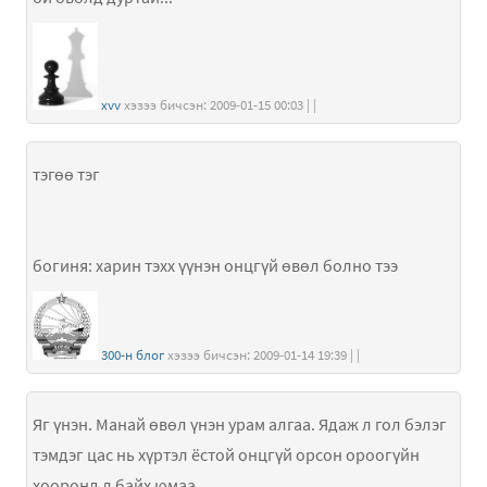
xvv
хэзээ бичсэн: 2009-01-15 00:03 | |
тэгөө тэг
богиня: харин тэхх үүнэн онцгүй өвөл болно тээ
300-н блог
хэзээ бичсэн: 2009-01-14 19:39 | |
Яг үнэн. Манай өвөл үнэн урам алгаа. Ядаж л гол бэлэг
тэмдэг цас нь хүртэл ёстой онцгүй орсон ороогүйн
хооронд л байх юмаа