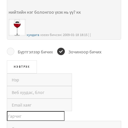
нийтийн нэг болонгоо үхэх нь үү? кк
хундага
хэзээ бичсэн: 2009-01-18 18:15 | |
Бүртгэлээр бичих
Зочиноор бичих