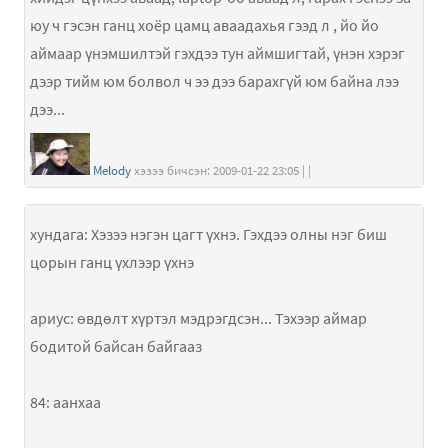
юу ч гэсэн ганц хоёр цамц аваадахья гээд л , йо йо
аймаар үнэмшилтэй гэхдээ тун аймшигтай, үнэн хэрэг
дээр тийм юм болвол ч ээ дээ барахгүй юм байна лээ
дээ...
Melody
хэзээ бичсэн: 2009-01-22 23:05 | |
хундага: Хэзээ нэгэн цагт үхнэ. Гэхдээ олны нэг биш
цорын ганц үхлээр үхнэ
ариус: өвдөлт хүртэл мэдрэгдсэн... Тэхээр аймар
бодитой байсан байгааз
84: аанхаа