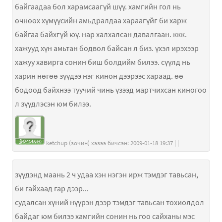
байгаадаа бол харамсаагүй шүү. хамгийн гол нь
өчнөөх хүмүүсийн амьдралдаа хараагүйг би харж
байгаа байхгүй юү. нар халхалсан давалгаан. ккк.
хажууд хүн амьтан бодвол байсан л биз. үхэл ирэхээр
хажуу хавирга сонин биш болдийм билээ. сүүлд нь
харин нөгөө зүүдээ нэг кинон дээрээс хараад. өө
бодоод байхнээ туучий чинь үзээд мартчихсан киногоо
л зүүдлэсэн юм билээ.
ketchup (зочин) хэзээ бичсэн: 2009-01-18 19:37 | |
зүүдэнд маань 2 ч удаа хэн нэгэн ирж тэмдэг тавьсан,
би гайхаад гар дээр...
судалсан хүний нүүрэн дээр тэмдэг тавьсан тохиолдол
байдаг юм билээ хамгийн сонин нь гоо сайханы мэс