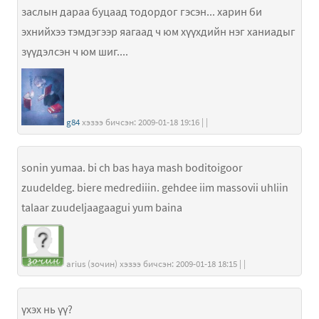
заслын дараа буцаад тодордог гэсэн... харин би
эхнийхээ тэмдэгээр яагаад ч юм хүүхдийн нэг ханиадыг
зүүдэлсэн ч юм шиг....
g84
хэзээ бичсэн: 2009-01-18 19:16 | |
sonin yumaa. bi ch bas haya mash boditoigoor
zuudeldeg. biere medrediiin. gehdee iim massovii uhliin
talaar zuudeljaagaagui yum baina
arius (зочин) хэзээ бичсэн: 2009-01-18 18:15 | |
үхэх нь үү?