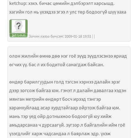
ketchup: хэхэ. бичас цөмийн дэлбэрэлт харсышд.
хагийн гол нь үхэхдээ эгээ л улс төр бодоогүй шүү хаха
Зочин хэзээ бичсэн: 2009-01-18 19:51 | |
олон жилийн өмнө дөө нэг гоё зүүд зүүдлэсэнээ яриад
өгчих үү. бас л их бодитой санагдаж байсан.
өндөр барилгуудын голд тэгсэн хэрнээ далайн эрэг
дээр зогсож байгаа юм. гэнэт л далайн давалгаа хэдэн
мянган метрийн өндөрт босч ирээд тэнгэр
харанхуйлаад асар хурдтайгаар ойртож байгаа юм.
мань тэр үед ойр дотныхноо бодоогүй юу хийж
амьдарсанаа ч дурсаагүй. зүгээр л байгалийн ийм гоё
үзэгдлийг харж чадсандаа л баярлаж эдр. үхэж