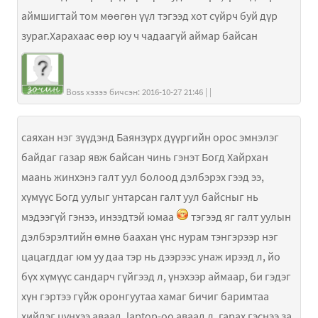
аймшигтай том мөөгөн үүл тэгээд хот сүйрч буй дүр
зураг.Харахаас өөр юу ч чадаагүй аймар байсан
Boss хэзээ бичсэн: 2016-10-27 21:46 | |
саяхан нэг зүүдэнд Баянзүрх дүүргийн орос эмнэлэг
байдаг газар явж байсан чинь гэнэт Богд Хайрхан
маань жинхэнэ галт уул болоод дэлбэрэх гээд ээ,
хүмүүс Богд уулыг унтарсан галт уул байсныг нь
мэдээгүй гэнээ, инээдтэй юмаа
тэгээд яг галт уулын
дэлбэрэлтийн өмнө баахан үнс нурам тэнгэрээр нэг
цацагддаг юм уу даа тэр нь дээрээс унаж ирээд л, йо
бүх хүмүүс сандарч гүйгээд л, үнэхээр аймаар, би гэдэг
хүн гэртээ гүйж оронгуутаа хамаг бичиг баримтаа
хийдэг цүнхээ аваад, laptop-оо аваад л, гарах гэснээ за