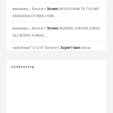
өмнөхөн...
бичлэгт
Зочин:
BYSGYI MINI TA TOLIND
XARAXDAA CH INEEJ YAB...
өмнөхөн...
бичлэгт
Зочин:
BURXNII JURSAN JURAG
GEJ B/DAG YUMAA...
radiohead "2+2=5"
бичлэгт
Зоригт ван:
Хагас
солиорлын байдалтай ч юм шиг хачин гарууд
шүү...Гоё гоё дуунуудтай хамтлаг тээ.....
ХОЛБООСУУД
Залуучуудад зориулав
бичлэгт
Зочин:
Бид яахав
бяруу болж яваа амьтад... Тэр тугалнууд бяруу
болоогүй байж бухын баасаар баана гэж.....
Залуучуудад зориулав
бичлэгт
dadido:
нээрээ үнэн
анхиагүй. Баяр сайхан болсоон...