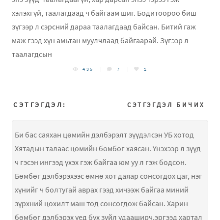
хэлэхгүй, таалагдаад ч байгаам шиг. Бодитоороо биш
зүгээр л сэрсний дараа таалагдаад байсан. Битий гаж
маж гээд хүн амьтан муулчлаад байгаарай. Зүгээр л
таалагдсын
435
7
1
СЭТГЭГДЭЛ:
СЭТГЭГДЭЛ БИЧИХ
Би бас саяхан цөмийн дэлбэрэлт зүүдэлсэн УБ хотод
Хятадын талаас цөмийн бөмбөг хаясан. Үнэхээр л зүүд
ч гэсэн ингээд үхэх гэж байгаа юм уу л гэж бодсон.
Бөмбөг дэлбэрэхээс өмнө хот даяар сонсогдох цаг, нэг
хүнийг ч болтугай аврах гээд хичээж байгаа миний
зүрхний цохилт маш тод сонсогдож байсан. Харин
бөмбөг дэлбэрэх үед бүх зүйл удааширч,эргээд хартал