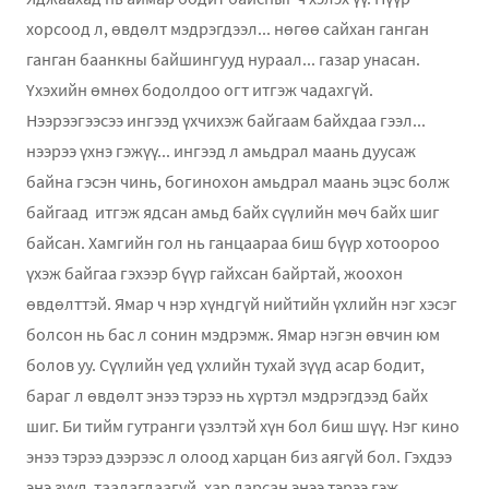
хорсоод л, өвдөлт мэдрэгдээл... нөгөө сайхан ганган
ганган баанкны байшингууд нураал... газар унасан.
Үхэхийн өмнөх бодолдоо огт итгэж чадахгүй.
Нээрээгээсээ ингээд үхчихэж байгаам байхдаа гээл...
нээрээ үхнэ гэжүү... ингээд л амьдрал маань дуусаж
байна гэсэн чинь, богинохон амьдрал маань эцэс болж
байгаад итгэж ядсан амьд байх сүүлийн мөч байх шиг
байсан. Хамгийн гол нь ганцаараа биш бүүр хотоороо
үхэж байгаа гэхээр бүүр гайхсан байртай, жоохон
өвдөлттэй. Ямар ч нэр хүндгүй нийтийн үхлийн нэг хэсэг
болсон нь бас л сонин мэдрэмж. Ямар нэгэн өвчин юм
болов уу. Сүүлийн үед үхлийн тухай зүүд асар бодит,
бараг л өвдөлт энээ тэрээ нь хүртэл мэдрэгдээд байх
шиг. Би тийм гутранги үзэлтэй хүн бол биш шүү. Нэг кино
энээ тэрээ дээрээс л олоод харцан биз аягүй бол. Гэхдээ
энэ зүүд таалагдаагүй, хар дарсан энээ тэрээ гэж