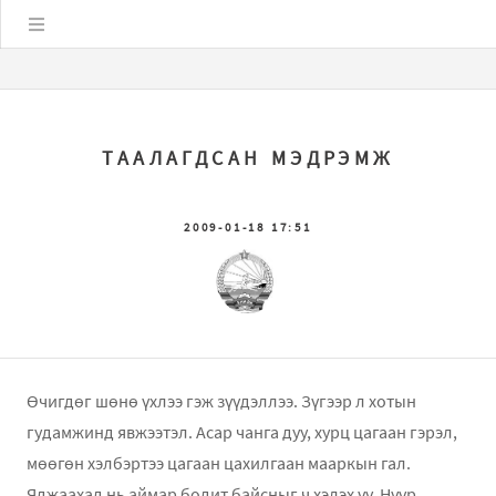
Цэс
ТААЛАГДСАН МЭДРЭМЖ
2009-01-18 17:51
Өчигдөг шөнө үхлээ гэж зүүдэллээ. Зүгээр л хотын
гудамжинд явжээтэл. Асар чанга дуу, хурц цагаан гэрэл,
мөөгөн хэлбэртээ цагаан цахилгаан мааркын гал.
Яджаахад нь аймар бодит байсныг ч хэлэх үү. Нүүр