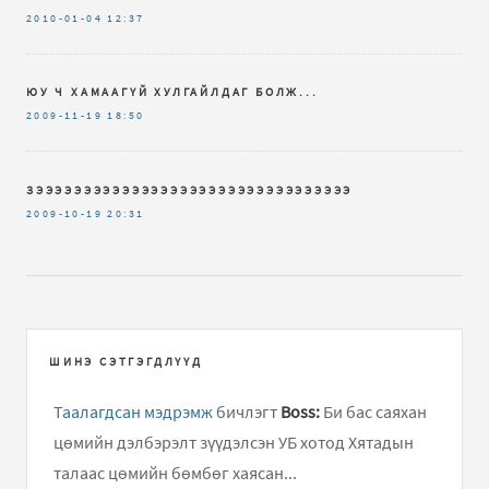
2010-01-04
12:37
ЮУ Ч ХАМААГҮЙ ХУЛГАЙЛДАГ БОЛЖ...
2009-11-19
18:50
ЗЭЭЭЭЭЭЭЭЭЭЭЭЭЭЭЭЭЭЭЭЭЭЭЭЭЭЭЭЭЭЭЭЭ
2009-10-19
20:31
ШИНЭ СЭТГЭГДЛҮҮД
Таалагдсан мэдрэмж
бичлэгт
Boss:
Би бас саяхан
цөмийн дэлбэрэлт зүүдэлсэн УБ хотод Хятадын
талаас цөмийн бөмбөг хаясан...